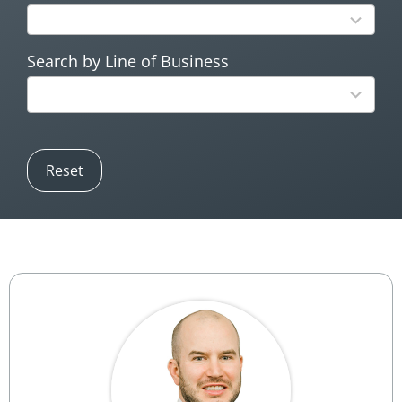
results
available
Search by Line of Business
3
results
available
Reset