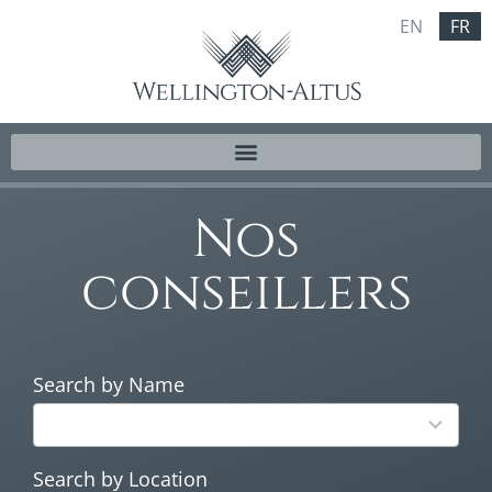
EN
FR
Nos
conseillers
Search by Name
264
results
available
Search by Location
66