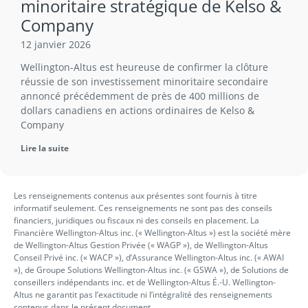
minoritaire stratégique de Kelso &
Company
12 janvier 2026
Wellington-Altus est heureuse de confirmer la clôture
réussie de son investissement minoritaire secondaire
annoncé précédemment de près de 400 millions de
dollars canadiens en actions ordinaires de Kelso &
Company
Lire la suite
Les renseignements contenus aux présentes sont fournis à titre
informatif seulement. Ces renseignements ne sont pas des conseils
financiers, juridiques ou fiscaux ni des conseils en placement. La
Financière Wellington-Altus inc. (« Wellington-Altus ») est la société mère
de Wellington-Altus Gestion Privée (« WAGP »), de Wellington-Altus
Conseil Privé inc. (« WACP »), d’Assurance Wellington-Altus inc. (« AWAI
»), de Groupe Solutions Wellington-Altus inc. (« GSWA »), de Solutions de
conseillers indépendants inc. et de Wellington-Altus É.-U. Wellington-
Altus ne garantit pas l’exactitude ni l’intégralité des renseignements
contenus dans le présent document.