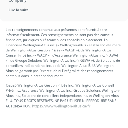
Company
Lire la suite
Les renseignements contenus aux présentes sont fournis à titre
informatif seulement. Ces renseignements ne sont pas des conseils
financiers, juridiques ou fiscaux ni des conseils en placement. La
Financière Wellington-Altus inc. (« Wellington-Altus ») est la société mère
de Wellington-Altus Gestion Privée (« WAGP »), de Wellington-Altus
Conseil Privé inc. (« WACP »), d’Assurance Wellington-Altus inc. (« AWAI
»), de Groupe Solutions Wellington-Altus inc. (« GSWA »), de Solutions de
conseillers indépendants inc. et de Wellington-Altus É.-U. Wellington-
Altus ne garantit pas l’exactitude ni l’intégralité des renseignements
contenus dans le présent document.
©2026 Wellington-Altus Gestion Privée inc., Wellington-Altus Conseil
Privé inc., Assurance Wellington-Altus inc., Groupe Solutions Wellington-
Altus inc., Solutions de conseillers indépendants inc. et Wellington-Altus
É.-U. TOUS DROITS RÉSERVÉS. NE PAS UTILISER NI REPRODUIRE SANS
https://www.wellington-altus.ca/fr
AUTORISATION.